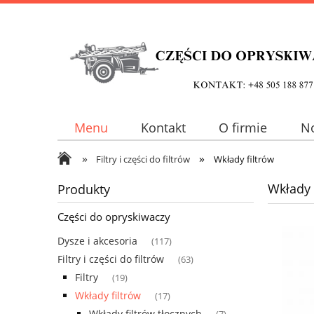
Menu
Kontakt
O firmie
N
»
»
Filtry i części do filtrów
Wkłady filtrów
Wkłady 
Produkty
Części do opryskiwaczy
Dysze i akcesoria
(117)
Filtry i części do filtrów
(63)
Filtry
(19)
Wkłady filtrów
(17)
Wkłady filtrów tłocznych