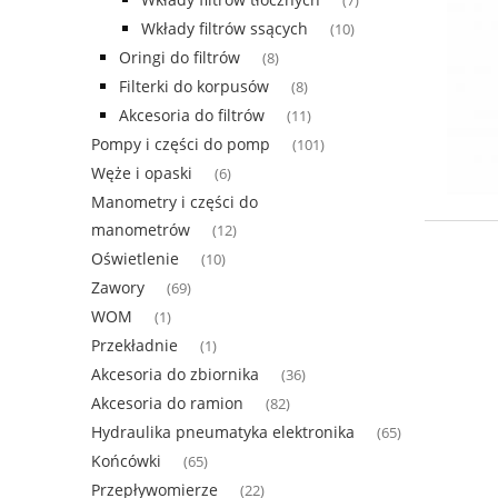
(7)
Wkłady filtrów ssących
(10)
Oringi do filtrów
(8)
Filterki do korpusów
(8)
Akcesoria do filtrów
(11)
Pompy i części do pomp
(101)
Węże i opaski
(6)
Manometry i części do
manometrów
(12)
Oświetlenie
(10)
Zawory
(69)
WOM
(1)
Przekładnie
(1)
Akcesoria do zbiornika
(36)
Akcesoria do ramion
(82)
Hydraulika pneumatyka elektronika
(65)
Końcówki
(65)
Przepływomierze
(22)