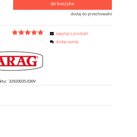
do koszyka
.
dodaj do przechowalni
zapytaj o produkt
:
dodaj opinię
ktu:
32920035.030V