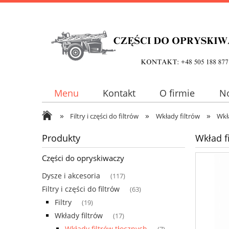
Menu
Kontakt
O firmie
N
»
»
»
Filtry i części do filtrów
Wkłady filtrów
Wkł
Produkty
Wkład f
Części do opryskiwaczy
Dysze i akcesoria
(117)
Filtry i części do filtrów
(63)
Filtry
(19)
Wkłady filtrów
(17)
Wkłady filtrów tłocznych