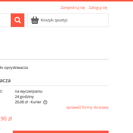
Zarejestruj się
Zaloguj się
Koszyk:
(pusty)
 do opryskiwacza
wacza
ć:
na wyczerpaniu
:
24 godziny
20,00 zł
- Kurier
sprawdź formy dostawy
ewentualnych kosztów
,90 zł