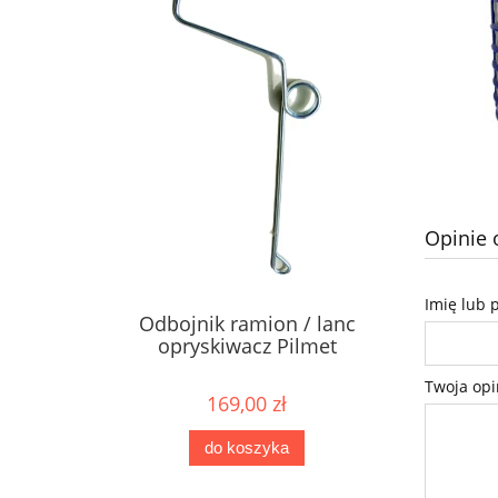
Opinie 
Imię lub 
Odbojnik ramion / lanc
opryskiwacz Pilmet
Twoja opi
169,00 zł
do koszyka