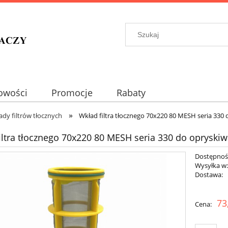
owości
Promocje
Rabaty
»
ady filtrów tłocznych
Wkład filtra tłocznego 70x220 80 MESH seria 330
iltra tłocznego 70x220 80 MESH seria 330 do opryski
Dostępnoś
Wysyłka w
Dostawa:
Cena nie zawiera 
73
Cena:
płatności