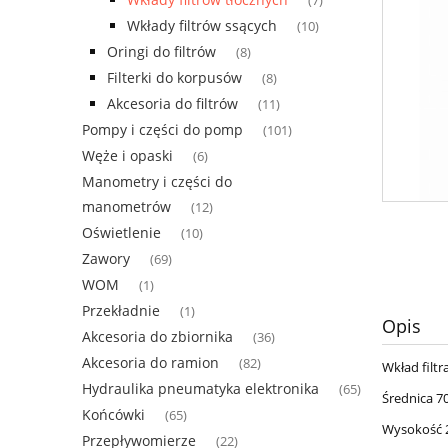
(7)
Wkłady filtrów ssących
(10)
Oringi do filtrów
(8)
Filterki do korpusów
(8)
Akcesoria do filtrów
(11)
Pompy i części do pomp
(101)
Węże i opaski
(6)
Manometry i części do
manometrów
(12)
Oświetlenie
(10)
Zawory
(69)
WOM
(1)
Przekładnie
(1)
Opis
Akcesoria do zbiornika
(36)
Akcesoria do ramion
(82)
Wkład filtr
Hydraulika pneumatyka elektronika
(65)
Średnica 
Końcówki
(65)
Wysokość 
Przepływomierze
(22)