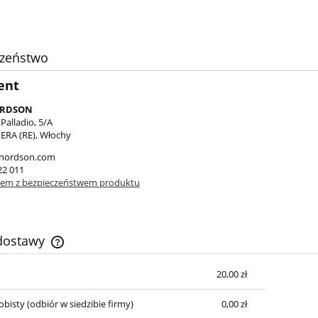
czeństwo
ent
ORDSON
Palladio, 5/A
ERA (RE), Włochy
nordson.com
22 011
lem z bezpieczeństwem produktu
 dostawy
20,00 zł
Cena nie zawiera ewentualnych kosztów
płatności
obisty
(odbiór w siedzibie firmy)
0,00 zł