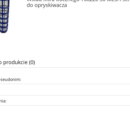
do opryskiwacza
o produkcie (0)
pseudonim:
nia: