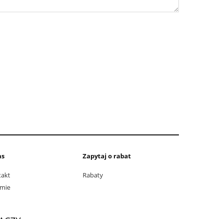
as
Zapytaj o rabat
takt
Rabaty
rmie