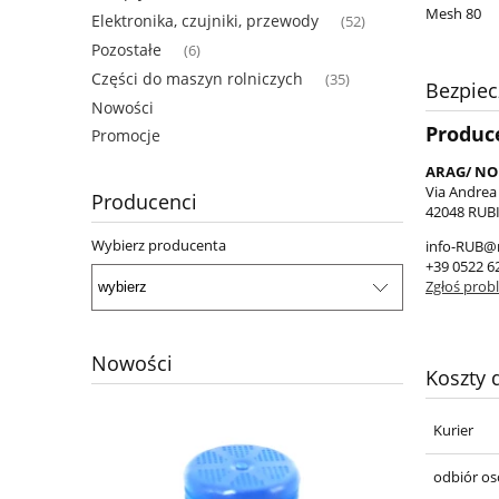
Mesh 80
Elektronika, czujniki, przewody
(52)
Pozostałe
(6)
Części do maszyn rolniczych
(35)
Bezpie
Nowości
Produc
Promocje
ARAG/ N
Via Andrea 
Producenci
42048 RUBI
Wybierz producenta
info-RUB@
+39 0522 6
Zgłoś prob
Nowości
Koszty
Kurier
odbiór os