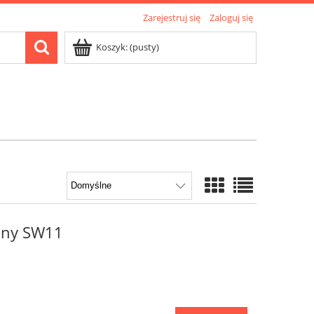
Zarejestruj się
Zaloguj się
Koszyk:
(pusty)
ony SW11