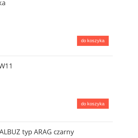
ka
do koszyka
SW11
do koszyka
 ALBUZ typ ARAG czarny