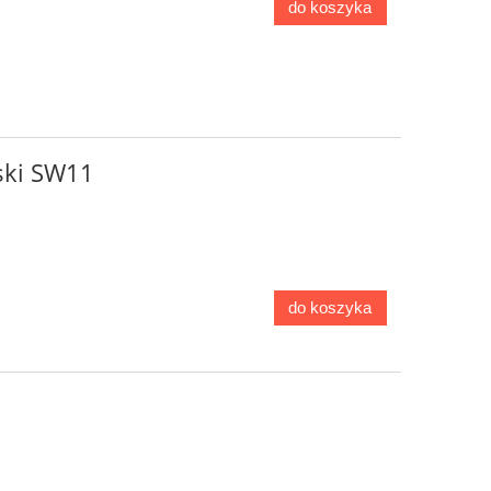
do koszyka
ski SW11
do koszyka