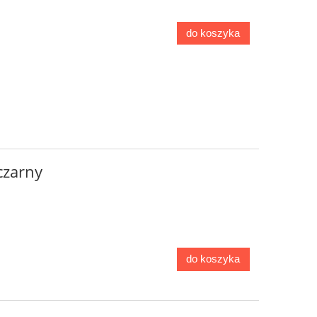
do koszyka
czarny
do koszyka