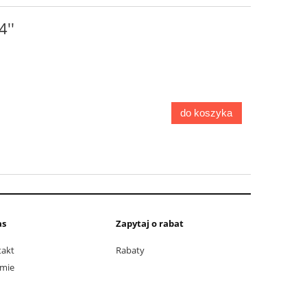
''
do koszyka
as
Zapytaj o rabat
takt
Rabaty
rmie