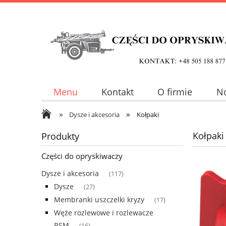
Menu
Kontakt
O firmie
N
»
»
Dysze i akcesoria
Kołpaki
Kołpaki
Produkty
Części do opryskiwaczy
Dysze i akcesoria
(117)
Dysze
(27)
Membranki uszczelki kryzy
(17)
Węże rozlewowe i rozlewacze
RSM
(16)