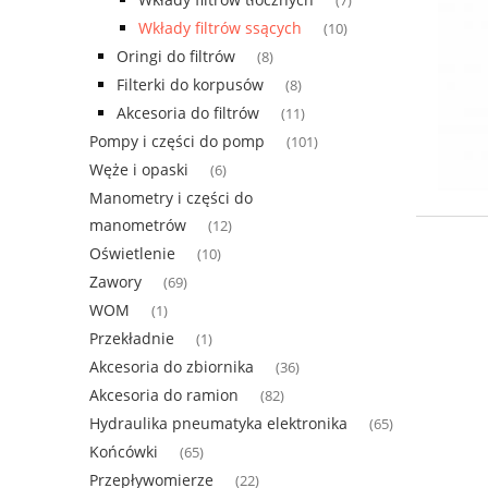
(7)
Wkłady filtrów ssących
(10)
Oringi do filtrów
(8)
Filterki do korpusów
(8)
Akcesoria do filtrów
(11)
Pompy i części do pomp
(101)
Węże i opaski
(6)
Manometry i części do
manometrów
(12)
Oświetlenie
(10)
Zawory
(69)
WOM
(1)
Przekładnie
(1)
Akcesoria do zbiornika
(36)
Akcesoria do ramion
(82)
Hydraulika pneumatyka elektronika
(65)
Końcówki
(65)
Przepływomierze
(22)