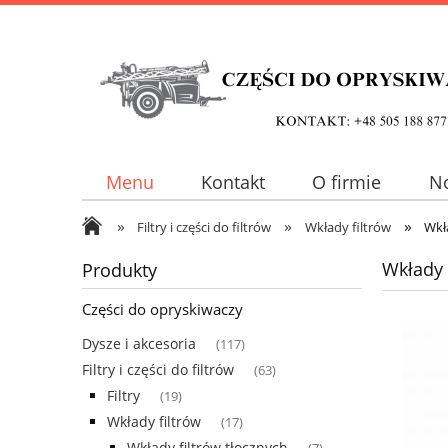
Menu
Kontakt
O firmie
N
»
»
»
Filtry i części do filtrów
Wkłady filtrów
Wkł
Wkłady 
Produkty
Części do opryskiwaczy
Dysze i akcesoria
(117)
Filtry i części do filtrów
(63)
Filtry
(19)
Wkłady filtrów
(17)
Wkłady filtrów tłocznych