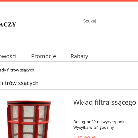
owości
Promocje
Rabaty
ady filtrów ssących
filtrów ssących
Wkład filtra ssąceg
Dostępność:
na wyczerpaniu
Wysyłka w:
24 godziny