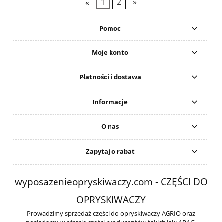
«
1
2
»
Pomoc
Moje konto
Płatności i dostawa
Informacje
O nas
Zapytaj o rabat
wyposazenieopryskiwaczy.com - CZĘŚCI DO
OPRYSKIWACZY
Prowadzimy sprzedaż części do opryskiwaczy AGRIO oraz
posiadamy w ofercie części producentów takich jak: ARAG,